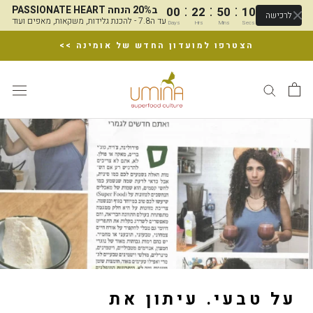
:
:
:
PASSIONATE HEART ב20% הנחה
00
22
50
10
לרכישה
עד ה7.8 - להכנת גלידות, משקאות, מאפים ועוד
Days
Hrs
Mins
Secs
דלג
הצטרפו למועדון החדש של אומינה >>
על טבעי. עיתון את