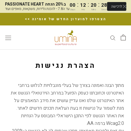
:
:
:
PASSIONATE HEART ב20% הנחה
00
12
20
28
לרכישה
עד ה7.8 - להכנת גלידות, משקאות, מאפים ועוד
Days
Hrs
Mins
Secs
דלג
הצטרפו למועדון החדש של אומינה >>
הצהרת נגישות
מתוך הבנה ואמונה בצורך של בעלי מוגבלויות לגלוש ברחבי
האינטרנט וכחובתנו כעסק הפועל במרחב הוירטואלי הנגשנו את
אתר האינטרנט שלנו ואנו עדיין עושים את מירב המאמצים על
מנת לשמור על נגישות זו בעת העלאת תכנים חדשים לאתר.
את האתר הנגשנו לפי התקן הישראלי המבוסס על הנחיות
Wcag2.0 ברמה AA.
עם זאת ולמרות מאמצינו, ייתכן שבתום לב לא הנגשנו ב-100%