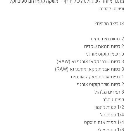
מתכון מיוחד לשוקולטה של חורף – משקה קקאו חם טעים וקל
ופשוט להכנה.
אז כיצד מכינים?
2 כוסות מים חמים
2 כפות חמאת שקדים
כף
שמן קוקוס אורגני
3 כפות
שבבי קקאו אורגני נא (RAW)
3 כפות
אבקת קקאו אורגני נא (RAW)
1 כפית
אבקת מאקה אורגנית
2 כפות
סוכר קוקוס אורגני
3 תמרים מג'הול
כפית ג'ינג'ר
1/2 כפית קינמון
1/4 כפית הל
1/4 כפית אגוז מוסקט
1/8 כפית צילי