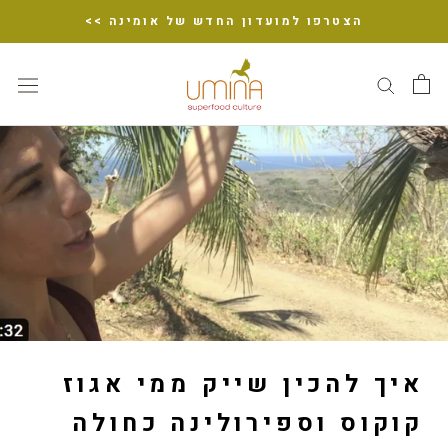
דלג
הצטרפו למועדון החדש של אומינה >>
איך להכין שייק ממי אגוז
קוקוס וספירולינה כחולה