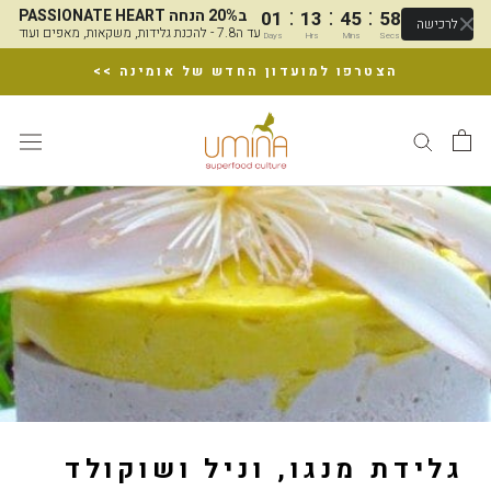
:
:
:
PASSIONATE HEART ב20% הנחה
01
13
45
58
לרכישה
עד ה7.8 - להכנת גלידות, משקאות, מאפים ועוד
Days
Hrs
Mins
Secs
דלג
הצטרפו למועדון החדש של אומינה >>
גלידת מנגו, וניל ושוקולד