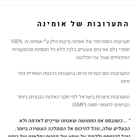
התערובות של אומינה
תערובות הסופרפוד של אומינה נרקחו כולן ע"י אומינה מ- 100%
חומרי גלם אורגנים וטבעיים בלבד,ללא כל תוספות ומהמקורות
האיכותיים שעל גבי הפלנטה.
התערובות הנם כשרות פרווה בהשגחת הרבנות האזורית כפר
פינס.
התערובות מיצרות בישראל לפי תקני האיכות הגבוהים ביותר
הקיימים לתוספי תזונה (GMP)
" ...כשנבסס את התחושה שאנחנו שייכים לאדמה ולא
הבעלים שלה, נוכל להיכנס אל הממלכה העשירה ביותר.
נוכל להיפתח וללמוד על שפע של מזונות נפלאים ועל ריפוי