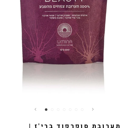
תערובת סופרפוד ברי'ז |