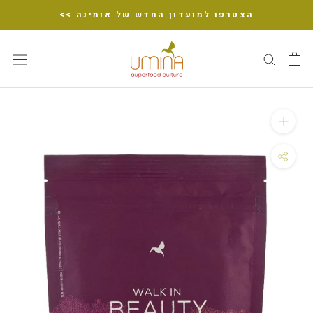
דלג
הצטרפו למועדון החדש של אומינה >>