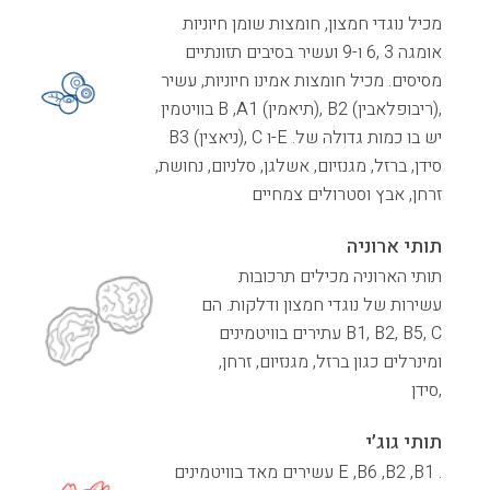
מכיל נוגדי חמצון, חומצות שומן חיוניות
אומגה 3 ,6 ו-9 ועשיר בסיבים תזונתיים
מסיסים. מכיל חומצות אמינו חיוניות, עשיר
בוויטמין B ,A1 (תיאמין), B2 (ריבופלאבין),
B3 (ניאצין), C ו-E .יש בו כמות גדולה של
סידן, ברזל, מגנזיום, אשלגן, סלניום, נחושת,
זרחן, אבץ וסטרולים צמחיים
תותי ארוניה
תותי הארוניה מכילים תרכובות
עשירות של נוגדי חמצון ודלקות. הם
עתירים בוויטמינים B1, B2, B5, C
ומינרלים כגון ברזל, מגנזיום, זרחן,
,סידן
תותי גוג׳י
עשירים מאד בוויטמינים E ,B6 ,B2 ,B1 .