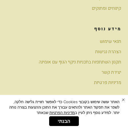
קינוחים ומתוקים
מידע נוסף
תנאי שימוש
הצהרת נגישות
תקנון השתתפות בתכניות ניקוי הגוף עם אומינה
יצירת קשר
מדיניות פרטיות
​האתר עושה שימוש בקובצי Cookies כדי לאפשר חוויית גלישה חלקה,
לשפר את תפקוד האתר ולהתאים עבורך את התוכן וההצעות בצורה נוחה
© אומינה - צום מיצים ומזונות על
יותר. למידע נוסף ניתן לעיין ב
מדיניות הפרטיות
שבאתר​
בנייה: סטודיו אלמנט
הבנתי